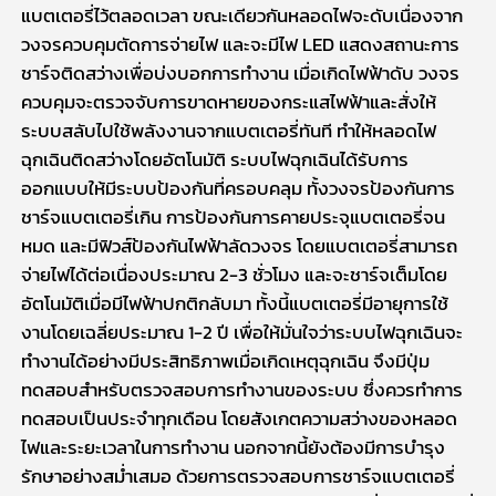
แบตเตอรี่ไว้ตลอดเวลา ขณะเดียวกันหลอดไฟจะดับเนื่องจาก
วงจรควบคุมตัดการจ่ายไฟ และจะมีไฟ LED แสดงสถานะการ
ชาร์จติดสว่างเพื่อบ่งบอกการทำงาน เมื่อเกิดไฟฟ้าดับ วงจร
ควบคุมจะตรวจจับการขาดหายของกระแสไฟฟ้าและสั่งให้
ระบบสลับไปใช้พลังงานจากแบตเตอรี่ทันที ทำให้หลอดไฟ
ฉุกเฉินติดสว่างโดยอัตโนมัติ
ระบบไฟฉุกเฉินได้รับการ
ออกแบบให้มีระบบป้องกันที่ครอบคลุม ทั้งวงจรป้องกันการ
ชาร์จแบตเตอรี่เกิน การป้องกันการคายประจุแบตเตอรี่จน
หมด และมีฟิวส์ป้องกันไฟฟ้าลัดวงจร โดยแบตเตอรี่สามารถ
จ่ายไฟได้ต่อเนื่องประมาณ 2-3 ชั่วโมง และจะชาร์จเต็มโดย
อัตโนมัติเมื่อมีไฟฟ้าปกติกลับมา ทั้งนี้แบตเตอรี่มีอายุการใช้
งานโดยเฉลี่ยประมาณ 1-2 ปี
เพื่อให้มั่นใจว่าระบบไฟฉุกเฉินจะ
ทำงานได้อย่างมีประสิทธิภาพเมื่อเกิดเหตุฉุกเฉิน จึงมีปุ่ม
ทดสอบสำหรับตรวจสอบการทำงานของระบบ ซึ่งควรทำการ
ทดสอบเป็นประจำทุกเดือน โดยสังเกตความสว่างของหลอด
ไฟและระยะเวลาในการทำงาน นอกจากนี้ยังต้องมีการบำรุง
รักษาอย่างสม่ำเสมอ ด้วยการตรวจสอบการชาร์จแบตเตอรี่