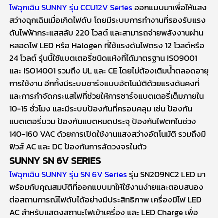
ไฟฉุกเฉิน SUNNY
รุ่น CCU12V Series
ออกแบบมาเพื่อให้แสง
สว่างฉุกเฉินเมื่อเกิดไฟดับ โดยมีระบบการทำงานที่รองรับแรง
ดันไฟฟ้ากระแสสลับ 220 โวลต์ และสามารถจ่ายพลังงานผ่าน
หลอดไฟ LED หรือ Halogen ที่ใช้แรงดันไฟตรง 12 โวลต์หรือ
24 โวลต์ รุ่นนี้ใช้แบตเตอรี่ชนิดแห้งที่ได้มาตรฐาน ISO9001
และ ISO14001 รวมถึง UL และ CE โดยไม่ต้องเติมน้ำตลอดอายุ
การใช้งาน อีกทั้งมีระบบชาร์จแบบอัตโนมัติด้วยแรงดันคงที่
และการกำจัดกระแสไฟที่ช่วยให้การชาร์จแบตเตอรี่เต็มภายใน
10-15 ชั่วโมง และมีระบบป้องกันที่ครอบคลุม เช่น ป้องกัน
แบตเตอรี่บวม ป้องกันแบตหมดประจุ ป้องกันไฟตกในช่วง
140-160 VAC ด้วยการเปิดใช้งานแสงสว่างอัตโนมัติ รวมถึงมี
ฟิวส์ AC และ DC ป้องกันการลัดวงจรในตัว
SUNNY SN 6V SERIES
ไฟฉุกเฉิน SUNNY
รุ่น SN 6V Series
รุ่น SN209NC2 LED มา
พร้อมกับคุณสมบัติที่ออกแบบมาให้ใช้งานง่ายและตอบสนอง
ต่อสถานการณ์ไฟดับได้อย่างมีประสิทธิภาพ เครื่องมีไฟ LED
AC สำหรับแสดงสถานะไฟเข้าเครื่อง และ LED Charge เพื่อ