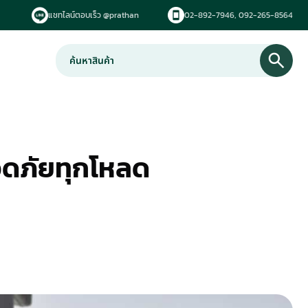
แชทไลน์ตอบเร็ว @prathan
02-892-7946,
092-265-8564
ลอดภัยทุกโหลด